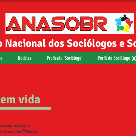
 Nacional dos Sociólogos e S
ão
Notícias
Profissão `Sociólogo`
Perfil do Sociólogo (a)
 em vida
ra me editar e
a clicar em "Editar