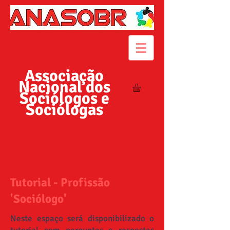
Associação
Nacional dos
Sociólogos e
Sociólogas
Tutorial - Profissão
'Sociólogo'
Neste espaço será disponibilizado o