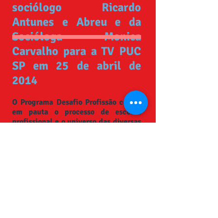
sociólogo Ricardo
Antunes e Abreu e da
Socióloga Monica
Carvalho para a TV PUC
SP em 25 de abril de
2014
O Programa Desafio Profissão coloca
em pauta o processo de escolha
profissional e o universo das diversas
profissões. Sob o comando do
orientador profissional Silvio Bock e
promovido pela equipe de Orientação
Profissional do Curso de Psicologia
da PUC-SP, a cada semana, uma nova
área é debatida. Desafio Profissão --
Sociologia