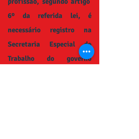
profissão, segundo artigo
6º da referida lei, é
necessário registro na
Secretaria Especial do
Trabalho do governo
federal.
Para efetuar o registro
seguir as
instruções
https://www.g
ov.br/pt-