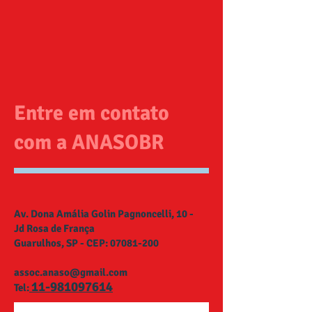
Entre em contato
com a ANASOBR
Av. Dona Amália Golin Pagnoncelli, 10 -
Jd Rosa de França
Guarulhos, SP - CEP:
07081-200
assoc.anaso@gmail.com
11-981097614
Tel: