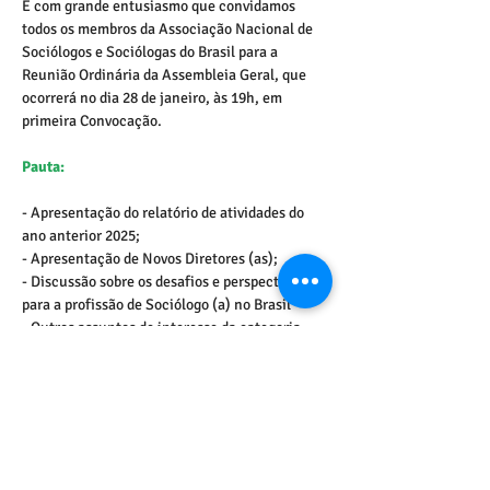
É com grande entusiasmo que convidamos 
todos os membros da Associação Nacional de 
Sociólogos e Sociólogas do Brasil para a 
Reunião Ordinária da Assembleia Geral, que 
ocorrerá no dia 28 de janeiro, às 19h, em 
primeira Convocação.
Pauta:
- Apresentação do relatório de atividades do 
ano anterior 2025;
- Apresentação de Novos Diretores (as);
- Discussão sobre os desafios e perspectivas 
para a profissão de Sociólogo (a) no Brasil
- Outros assuntos de interesse da categoria 
pautados pelos associados (as).
Local:
[
ANASO.BR
] Assembleia Geral
Quarta-feira, 28 de janeiro · 7:00 – 9:00pm
Fuso horário: America/Sao_Paulo