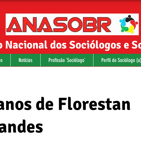
 Nacional dos Sociólogos e S
ão
Notícias
Profissão `Sociólogo`
Perfil do Sociólogo (a)
anos de Florestan
andes