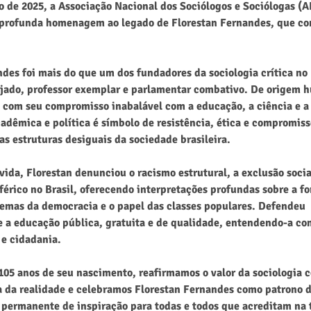
ho de 2025, a Associação Nacional dos Sociólogos e Sociólogas 
 profunda homenagem ao legado de Florestan Fernandes, que com
des foi mais do que um dos fundadores da sociologia crítica no 
ajado, professor exemplar e parlamentar combativo. De origem 
s com seu compromisso inabalável com a educação, a ciência e a j
cadêmica e política é símbolo de resistência, ética e compromiss
s estruturas desiguais da sociedade brasileira.
vida, Florestan denunciou o racismo estrutural, a exclusão social
férico no Brasil, oferecendo interpretações profundas sobre a fo
ilemas da democracia e o papel das classes populares. Defendeu 
 a educação pública, gratuita e de qualidade, entendendo-a co
e cidadania.
105 anos de seu nascimento, reafirmamos o valor da sociologia 
ca da realidade e celebramos Florestan Fernandes como patrono d
e permanente de inspiração para todas e todos que acreditam na