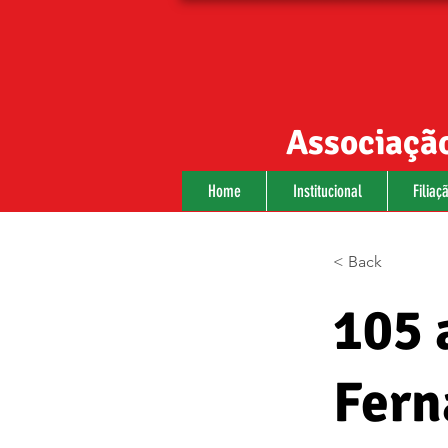
Associação
Home
Institucional
Filiaç
< Back
105 
Fern