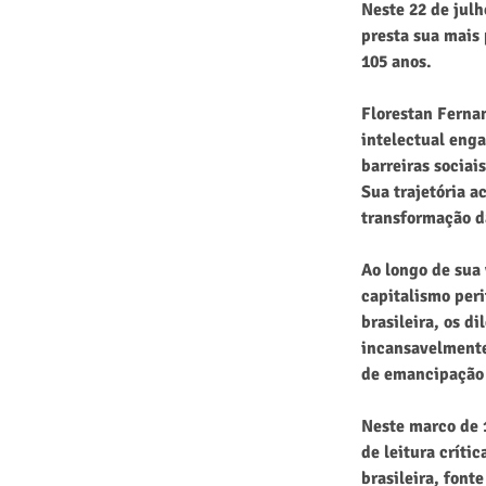
Neste 22 de jul
presta sua mais
105 anos.
Florestan Fernan
intelectual eng
barreiras sociai
Sua trajetória a
transformação da
Ao longo de sua 
capitalismo peri
brasileira, os d
incansavelmente
de emancipação 
Neste marco de 
de leitura críti
brasileira, font