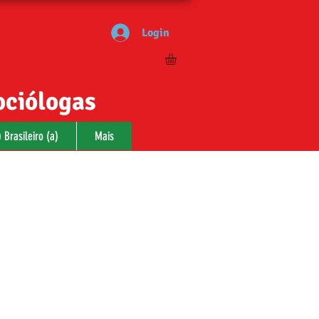
Login
ociólogas
 Brasileiro (a)
Mais