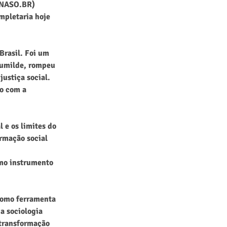
(ANASO.BR) 
pletaria hoje 
Brasil. Foi um 
humilde, rompeu 
ustiça social. 
o com a 
 e os limites do 
rmação social 
mo instrumento 
como ferramenta 
a sociologia 
 transformação 