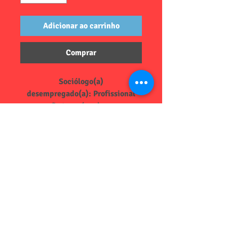
Adicionar ao carrinho
Comprar
Sociólogo(a)
desempregado(a): Profissional
que não tem vínculo com as
outras categorias de sócios e que
comprove sua condição por
DETALHES DO PRODUTO
declaração própria.
Taxa de filiação de socios/as na
POLÍTICA DE DEVOLUÇÃO E
ANASOBR
REEMBOLSO
O pedido de cancelamento de filiação
INFORMAÇÕES DE ENVIO
pode ser realizado em qualquer tempo.
No prazo máximo de 15 dias da
Ao realizar o pagamento da taxa de